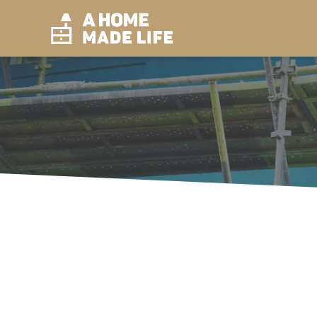
Ontdek de kr
Inhoud
verb