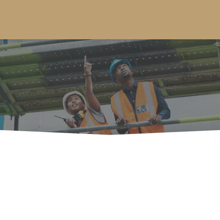
acht van flexibele steige
erg