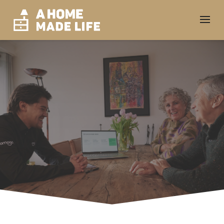
Duurzaam wonen en
energieopslag: waarom
thuisbatterijen steeds
populairder worden